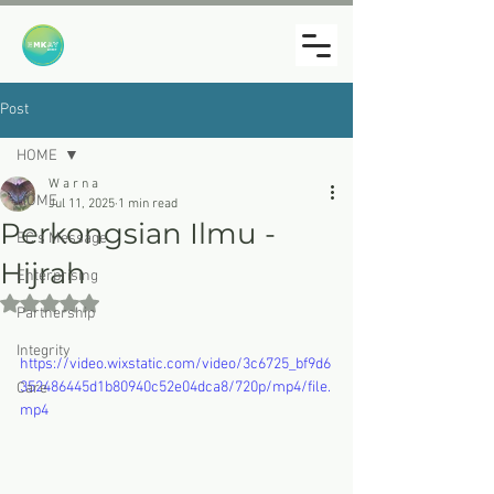
Post
HOME
W a r n a
HOME
Jul 11, 2025
1 min read
Perkongsian Ilmu -
EC's Message
Hijrah
Enterprising
Rated NaN out of 5 stars.
Partnership
Integrity
https://video.wixstatic.com/video/3c6725_bf9d6
352486445d1b80940c52e04dca8/720p/mp4/file.
Care
mp4